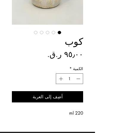
كوب
السعر
الكمية
*
أضِف إلى العربة
220 ml