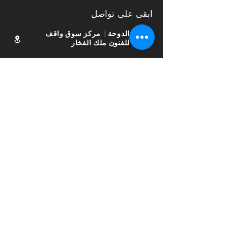
ابقى على تواصل
الدوحة | مركز سوق واقف
للفنون ملك الفخار
info@kingofpottery.com
30698173
77831817
ساعات العمل
السبت - الخميس:
9:00 ص إلى 10:00 م
جمعة:
من 4:00 مساءً إلى 10:00
مساءً