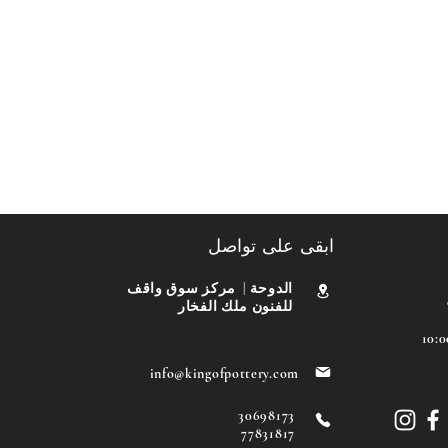
ابقى على تواصل
الدوحة | مركز سوق واقف
للفنون ملك الفخار
4: مساءً إلى 10:00
info@kingofpottery.com
30698173
77831817