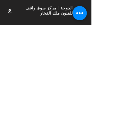
الدوحة | مركز سوق واقف
للفنون ملك الفخار
info@kingofpottery.com
30698173
77831817
ساعات العمل
السبت - الخميس:
9:00 ص إلى 10:00 م
جمعة:
من 4:00 مساءً إلى 10:00
مساءً