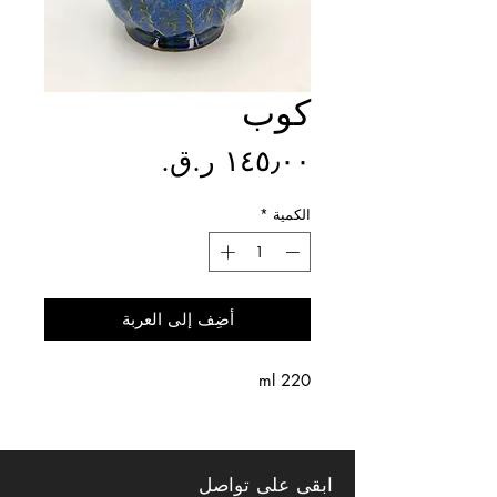
كوب
السعر
الكمية
*
أضِف إلى العربة
220 ml
ابقى على تواصل